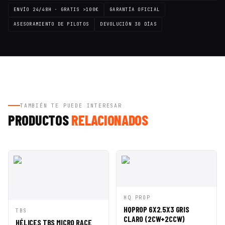
ENVÍO 24/48H · GRATIS >100€
GARANTÍA OFICIAL
ASESORAMIENTO DE PILOTOS
DEVOLUCIÓN 30 DÍAS
TAMBIÉN TE PUEDE INTERESAR
PRODUCTOS
RELACIONADOS
VISTA
AÑADIR A
HQ PROP
RÁPIDA
CESTA
HQPROP 6X2.5X3 GRIS
VISTA
AÑADIR A
TBS
CLARO (2CW+2CCW)
RÁPIDA
CESTA
HÉLICES TBS MICRO RACE