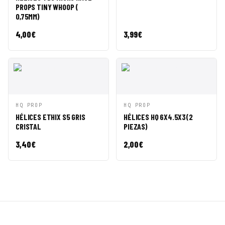
PROPS TINY WHOOP (
0,75MM)
4,00
€
3,99
€
VISTA
AÑADIR A
VISTA
AÑADIR A
HQ PROP
HQ PROP
RÁPIDA
CESTA
RÁPIDA
CESTA
HÉLICES ETHIX S5 GRIS
HÉLICES HQ 6X4.5X3(2
CRISTAL
PIEZAS)
3,40
€
2,00
€