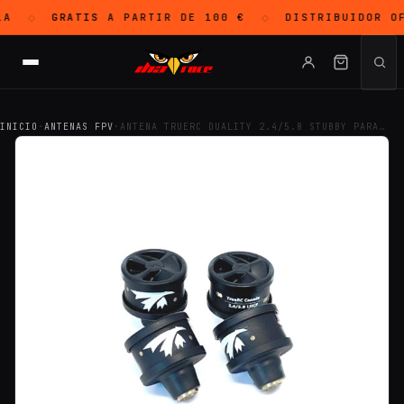
A
GRATIS
A PARTIR DE 100 €
DISTRIBUIDOR O
◇
◇
INICIO
·
ANTENAS FPV
·
ANTENA TRUERC DUALITY 2.4/5.8 STUBBY PARA…