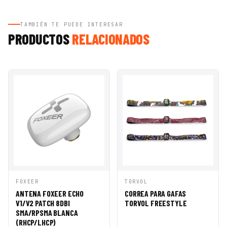
TAMBIÉN TE PUEDE INTERESAR
PRODUCTOS
RELACIONADOS
VISTA
AÑADIR A
VISTA
AÑADIR A
FOXEER
TORVOL
RÁPIDA
CESTA
RÁPIDA
CESTA
ANTENA FOXEER ECHO
CORREA PARA GAFAS
V1/V2 PATCH 8DBI
TORVOL FREESTYLE
SMA/RPSMA BLANCA
(RHCP/LHCP)