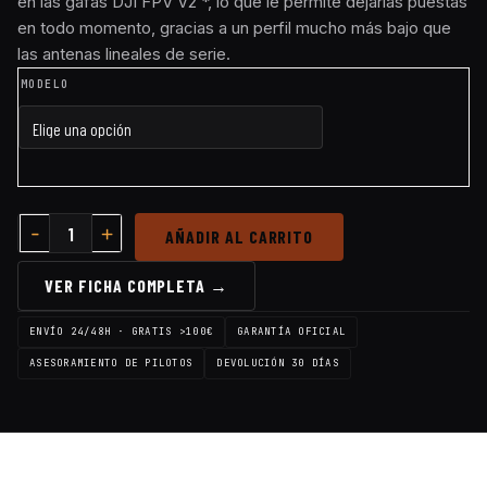
en las gafas DJI FPV V2 *, lo que le permite dejarlas puestas
en todo momento, gracias a un perfil mucho más bajo que
las antenas lineales de serie.
MODELO
AÑADIR AL CARRITO
VER FICHA COMPLETA →
ENVÍO 24/48H · GRATIS >100€
GARANTÍA OFICIAL
ASESORAMIENTO DE PILOTOS
DEVOLUCIÓN 30 DÍAS