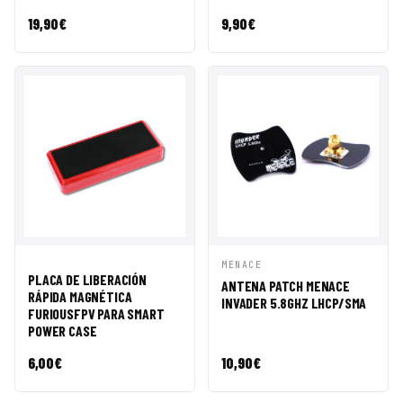
19,90
€
9,90
€
VISTA
AÑADIR A
VISTA
AÑADIR A
MENACE
PLACA DE LIBERACIÓN
RÁPIDA
CESTA
RÁPIDA
CESTA
ANTENA PATCH MENACE
RÁPIDA MAGNÉTICA
INVADER 5.8GHZ LHCP/SMA
FURIOUSFPV PARA SMART
POWER CASE
6,00
€
10,90
€