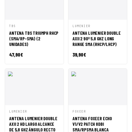
VISTA
AÑADIR A
VISTA
AÑADIR A
TBS
LUMENIER
RÁPIDA
CESTA
RÁPIDA
CESTA
ANTENA TBS TRIUMPH RHCP
ANTENA LUMENIER DOUBLE
(SMA/RP-SMA) (2
AXII 2 90º 5,8 GHZ LONG
UNIDADES)
RANGE SMA (RHCP/LHCP)
47,90
€
39,90
€
VISTA
AÑADIR A
VISTA
AÑADIR A
LUMENIER
FOXEER
RÁPIDA
CESTA
RÁPIDA
CESTA
ANTENA LUMENIER DOUBLE
ANTENA FOXEER ECHO
AXII 2 HD LARGO ALCANCE
V1/V2 PATCH 8DBI
DE 5,8 GHZ ÁNGULO RECTO
SMA/RPSMA BLANCA