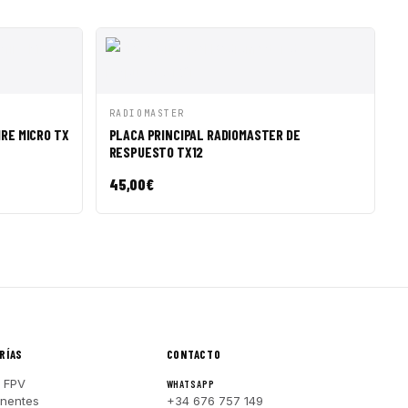
R A CESTA
VISTA RÁPIDA
AÑADIR A CESTA
RADIOMASTER
IRE MICRO TX
PLACA PRINCIPAL RADIOMASTER DE
RESPUESTO TX12
45,00
€
RÍAS
CONTACTO
 FPV
WHATSAPP
nentes
+34 676 757 149