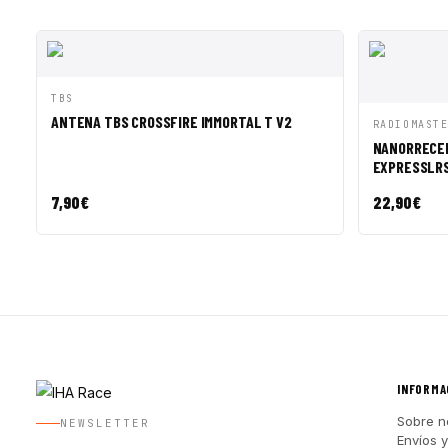
VISTA RÁPIDA
AÑADIR A CESTA
TBS
ANTENA TBS CROSSFIRE IMMORTAL T V2
VISTA R
RADIOMAST
NANORRECEP
EXPRESSLRS 
7,90
€
22,90
€
INFORMA
Sobre n
NEWSLETTER
Envíos 