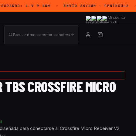
ESORANDO:
L–V 9–18H
ENVÍO 24/48H
· PENÍNSULA
◇
◇
Mi cuenta
 TBS CROSSFIRE MICRO
TO
diseñada para conectarse al Crossfire Micro Receiver V2,
dar.