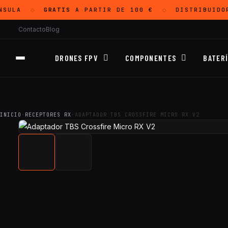
SULA
GRATIS
A PARTIR DE 100 €
DISTRIBUIDO
◇
◇
Contacto
Blog
DRONES FPV
COMPONENTES
BATER
INICIO
·
RECEPTORES RX
·
ADAPTADOR TBS CROSSFIRE MICRO RX V2