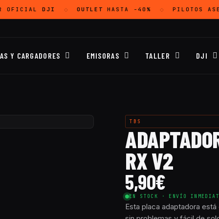
R OFICIAL
DJI
OUTLET
HASTA -40%
PILOTOS AS
◇
◇
ÍAS Y CARGADORES
EMISORAS
TALLER
DJI
TBS
ADAPTADOR
RX V2
5,90
€
EN STOCK · ENVÍO INMEDIA
Esta placa adaptadora está 
sin problemas y fácil de sol