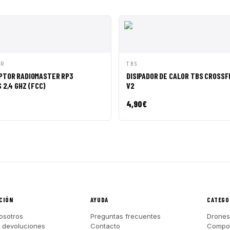
ÁPIDA
AÑADIR A CESTA
VISTA RÁPIDA
AÑADI
ER
TBS
TOR RADIOMASTER RP3
DISIPADOR DE CALOR TBS CROSSF
2,4 GHZ (FCC)
V2
4,90
€
CIÓN
AYUDA
CATEGO
osotros
Preguntas frecuentes
Drones
y devoluciones
Contacto
Compo