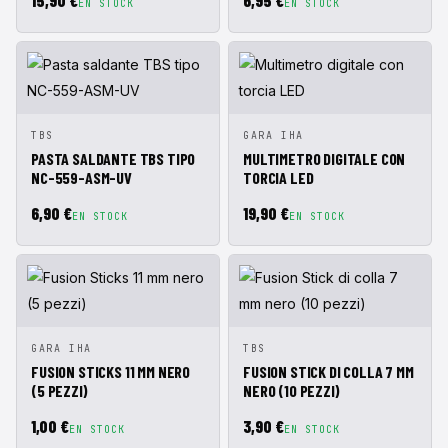
15,90 €
6,95 €
EN STOCK
EN STOCK
VISTA
AÑADIR A
VISTA
AÑADIR A
TBS
GARA IHA
RÁPIDA
CESTA
RÁPIDA
CESTA
PASTA SALDANTE TBS TIPO
MULTIMETRO DIGITALE CON
NC-559-ASM-UV
TORCIA LED
6,90 €
19,90 €
EN STOCK
EN STOCK
VISTA
AÑADIR A
VISTA
AÑADIR A
GARA IHA
TBS
RÁPIDA
CESTA
RÁPIDA
CESTA
FUSION STICKS 11 MM NERO
FUSION STICK DI COLLA 7 MM
(5 PEZZI)
NERO (10 PEZZI)
1,00 €
3,90 €
EN STOCK
EN STOCK