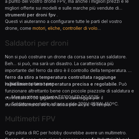
a punto del vostro drone FPV, ma anche i migliori prezzi e le
migliori offerte sui modelli e sulle marche più vendute di
strumenti per droni fpv
.
Questi vi aiuteranno a configurare tutte le parti del vostro
drone, come
motori
,
eliche
,
controller di volo
…
Saldatori per droni
Non si può costruire un drone da corsa senza un saldatore.
Beh… si può, ma sarà un disastro. La caratteristica più
importante del ferro da stiro è il controllo della temperatura.
Un
ferro da stiro a temperatura controllata raggiunge
In Iha Race optiamo per:
rapidamente una temperatura precisa e regolabile
. Può
funzionare altrettanto bene con piccole piazzole di saldatura e
Mini stazione saldante TS100 LED DC 5525.
connettori XT60 giganti. Non si danneggia per il
Saldatore portatile ad aria calda 220V 450W 450ºC.
surriscaldamento se lo si lascia per un po’ di tempo.
Multimetri FPV
Ogni pilota di RC per hobby dovrebbe avere un multimetro.