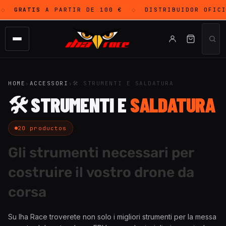
GRATIS
A PARTIR DE 100 €
DISTRIBUIDOR OFICI
◇
HOME
›
ACCESSORI
›
🛠 STRUMENTI E SALDATURA
🛠 STRUMENTI E
SALDATURA
20 productos
Gli strumenti necessari per
costruire il vostro drone da
corsa
Su Iha Race troverete non solo i migliori strumenti per la messa