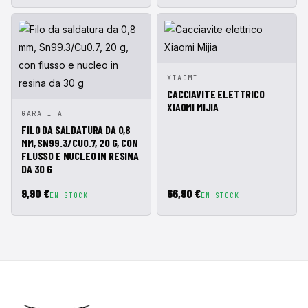
VISTA
AÑADIR A
XIAOMI
RÁPIDA
CESTA
CACCIAVITE ELETTRICO
XIAOMI MIJIA
VISTA
AÑADIR A
GARA IHA
RÁPIDA
CESTA
FILO DA SALDATURA DA 0,8
MM, SN99.3/CU0.7, 20 G, CON
FLUSSO E NUCLEO IN RESINA
DA 30 G
9,90 €
66,90 €
EN STOCK
EN STOCK