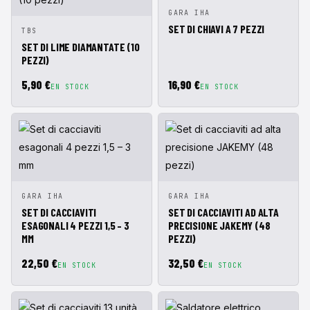
VISTA
AÑADIR A
GARA IHA
RÁPIDA
CESTA
SET DI CHIAVI A 7 PEZZI
VISTA
AÑADIR A
TBS
RÁPIDA
CESTA
SET DI LIME DIAMANTATE (10
PEZZI)
5,90 €
16,90 €
EN STOCK
EN STOCK
VISTA
AÑADIR A
VISTA
AÑADIR A
GARA IHA
GARA IHA
RÁPIDA
CESTA
RÁPIDA
CESTA
SET DI CACCIAVITI
SET DI CACCIAVITI AD ALTA
ESAGONALI 4 PEZZI 1,5 – 3
PRECISIONE JAKEMY (48
MM
PEZZI)
22,50 €
32,50 €
EN STOCK
EN STOCK