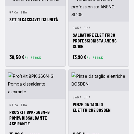
VISTA
AÑADIR A
GARA IHA
RÁPIDA
CESTA
SET DI CACCIAVITI 13 UNITÀ
VISTA
AÑADIR A
GARA IHA
RÁPIDA
CESTA
SALDATORE ELETTRICO
PROFESSIONISTA ANENG
SL105
30,50 €
13,90 €
EN STOCK
EN STOCK
VISTA
AÑADIR A
GARA IHA
RÁPIDA
CESTA
PINZE DA TAGLIO
VISTA
AÑADIR A
GARA IHA
ELETTRICHE BOSDEN
RÁPIDA
CESTA
PRO’SKIT 8PK-366N-G
POMPA DISSALDANTE
ASPIRANTE