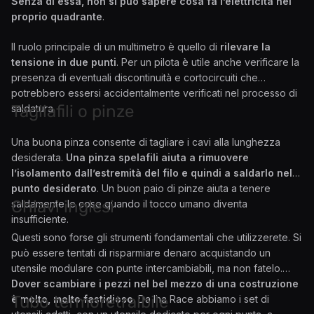
Senza di essa, non si può sapere cosa fa l’elettricità nel
proprio quadrante
.
Il ruolo principale di un multimetro è quello di
rilevare la
tensione in due punti
. Per un pilota è utile anche verificare la
presenza di eventuali discontinuità e cortocircuiti che
potrebbero essersi accidentalmente verificati nel processo di
Tagliafili o pinze
saldatura.
Una buona pinza consente di tagliare i cavi alla lunghezza
desiderata.
Una pinza spelafili aiuta a rimuovere
l’isolamento dall’estremità del filo e quindi a saldarlo nel
punto desiderato
. Un buon paio di pinze aiuta a tenere
Chiavi inglesi
saldamente le cose quando il tocco umano diventa
insufficiente.
Questi sono forse gli strumenti fondamentali che utilizzerete. Si
può essere tentati di risparmiare denaro acquistando un
utensile modulare con punte intercambiabili, ma non fatelo.
Dover scambiare i pezzi nel bel mezzo di una costruzione
Tubo termoretraibile
è molto, molto fastidioso
. Da Iha Race abbiamo i set di