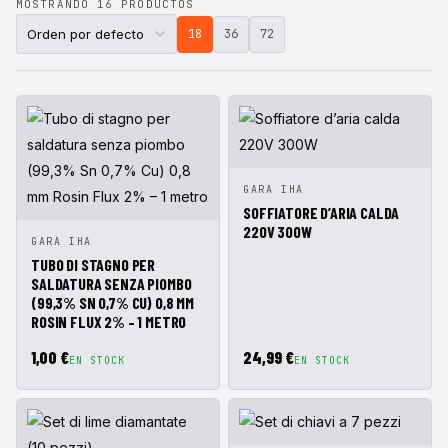
MOSTRANDO 16 PRODUCTOS
18
36
72
VISTA
AÑADIR A
GARA IHA
RÁPIDA
CESTA
SOFFIATORE D’ARIA CALDA
220V 300W
VISTA
AÑADIR A
GARA IHA
RÁPIDA
CESTA
TUBO DI STAGNO PER
SALDATURA SENZA PIOMBO
(99,3% SN 0,7% CU) 0,8 MM
ROSIN FLUX 2% – 1 METRO
1,00 €
24,99 €
EN STOCK
EN STOCK