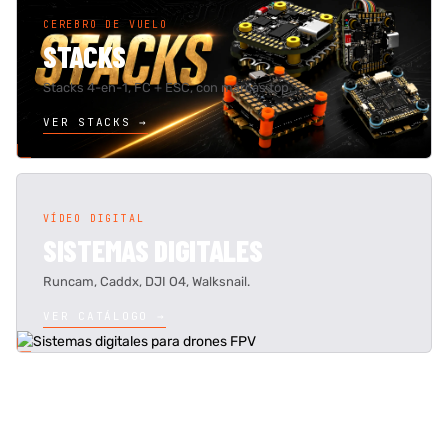
CEREBRO DE VUELO
STACKS
Stacks 4-en-1, FC + ESC, con marcas top.
VER STACKS →
VÍDEO DIGITAL
SISTEMAS DIGITALES
Runcam, Caddx, DJI O4, Walksnail.
VER CATÁLOGO →