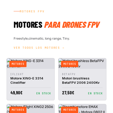
MOTORES FPV
MOTORES
PARA DRONES FPV
Freestyle,cinematic, long range, Tiny.
VER TODOS LOS MOTORES →
MOTORES
MOTORES
AGGIUNGI
AGGIUNGI
IFLIGHT
BETAFPV
ANTEPRIMA
ANTEPRIMA
AL
AL
Motore XING-E 3314
Motori brushless
RAPIDA
RAPIDA
CARRELLO
CARRELLO
Cinelifter
BetaFPV 2006 2400Kv
49,90€
27,50€
EN STOCK
EN STOCK
MOTORES
MOTORES