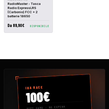
RAPIDA
CARRELLO
RadioMaster - Tasca
Radio ExpressLRS
(Carbonio) FCC + 2
batterie 18650
Da 89,90€
DISPONIBILE
IHA RACE
100€
GIFT CARD · NO EXPIRA