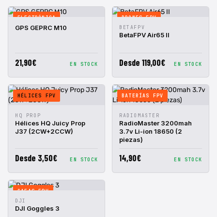
ELECTRÓNICA
DRONES FPV
VISTA
AÑADIR A
VISTA
AÑADIR A
GPS GEPRC M10
BETAFPV
RÁPIDA
CESTA
RÁPIDA
CESTA
BetaFPV Air65 II
21,90€
Desde 119,00€
EN STOCK
EN STOCK
HÉLICES FPV
BATERÍAS FPV
VISTA
AÑADIR A
VISTA
AÑADIR A
HQ PROP
RADIOMASTER
RÁPIDA
CESTA
RÁPIDA
CESTA
Hélices HQ Juicy Prop
RadioMaster 3200mah
J37 (2CW+2CCW)
3.7v Li-ion 18650 (2
piezas)
Desde 3,50€
14,90€
EN STOCK
EN STOCK
GAFAS FPV
VISTA
AÑADIR A
DJI
RÁPIDA
CESTA
DJI Goggles 3