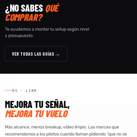
¿NO SABES
QUÉ
COMPRAR?
Te ayudamos a montar tu setup según nivel
y presupuesto.
VER TODAS LAS GUÍAS →
04 · LINK
MEJORA TU SEÑAL,
MEJORA TU VUELO
Más alcance, menos breakup, vídeo limpio. Las marcas que
recomendamos a los pilotos cuando llaman pidiendo "que no se