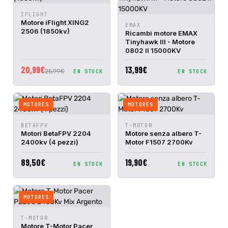
AGGIUNGI
IFLIGHT
ANTEPRIMA
AL
Motore iFlight XING2
AGGIUNGI
RAPIDA
EMAX
ANTEPRIMA
CARRELLO
2506 (1850kv)
AL
Ricambi motore EMAX
RAPIDA
CARRELLO
Tinyhawk III - Motore
0802 II 15000KV
20,99€
13,99€
25,99€
EN STOCK
EN STOCK
MOTORES
MOTORES
AGGIUNGI
AGGIUNGI
BETAFPV
T-MOTOR
ANTEPRIMA
ANTEPRIMA
AL
AL
Motori BetaFPV 2204
Motore senza albero T-
RAPIDA
RAPIDA
CARRELLO
CARRELLO
2400kv (4 pezzi)
Motor F1507 2700Kv
89,50€
19,90€
EN STOCK
EN STOCK
MOTORES
AGGIUNGI
T-MOTOR
ANTEPRIMA
AL
Motore T-Motor Pacer
RAPIDA