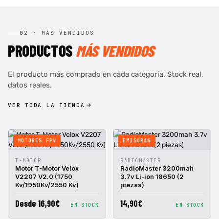
02 · MÁS VENDIDOS
PRODUCTOS
MÁS VENDIDOS
El producto más comprado en cada categoría. Stock real,
datos reales.
VER TODA LA TIENDA
MOTORES FPV
EMISORAS
VISTA
AÑADIR A
VISTA
AÑADIR A
T-MOTOR
RADIOMASTER
RÁPIDA
CESTA
RÁPIDA
CESTA
Motor T-Motor Velox
RadioMaster 3200mah
V2207 V2.0 (1750
3.7v Li-ion 18650 (2
Kv/1950Kv/2550 Kv)
piezas)
Desde 16,90€
14,90€
EN STOCK
EN STOCK