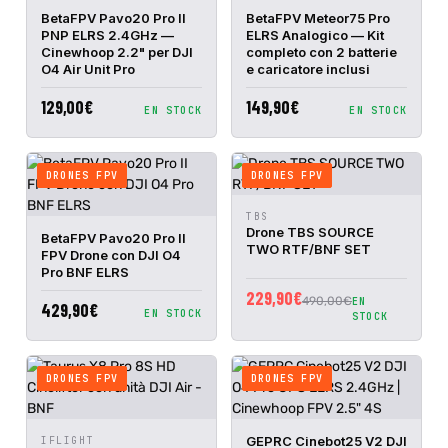
AGGIUNGI
AGGIUNGI
BetaFPV Pavo20 Pro II
BetaFPV Meteor75 Pro
ANTEPRIMA
ANTEPRIMA
AL
AL
PNP ELRS 2.4GHz —
ELRS Analogico — Kit
RAPIDA
RAPIDA
CARRELLO
CARRELLO
Cinewhoop 2.2" per DJI
completo con 2 batterie
O4 Air Unit Pro
e caricatore inclusi
129,00€
149,90€
EN STOCK
EN STOCK
DRONES FPV
DRONES FPV
AGGIUNGI
TBS
ANTEPRIMA
AL
Drone TBS SOURCE
AGGIUNGI
RAPIDA
BetaFPV Pavo20 Pro II
ANTEPRIMA
CARRELLO
TWO RTF/BNF SET
AL
FPV Drone con DJI O4
RAPIDA
CARRELLO
Pro BNF ELRS
229,90€
490,00€
EN
429,90€
EN STOCK
STOCK
DRONES FPV
DRONES FPV
AGGIUNGI
AGGIUNGI
GEPRC Cinebot25 V2 DJI
IFLIGHT
ANTEPRIMA
ANTEPRIMA