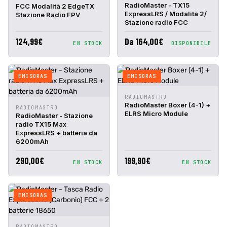
RAPIDA
CARRELLO
RAPIDA
CARRELLO
RadioMaster - TX15
FCC Modalità 2 EdgeTX
ExpressLRS / Modalità 2/
Stazione Radio FPV
Stazione radio FCC
124,99€
Da 164,00€
EN STOCK
DISPONIBILE
EMISORAS
EMISORAS
ANTEPRIMA
AGGIUNGI AL
RADIOMASTRO
RAPIDA
CARRELLO
RadioMaster Boxer (4-1) +
ANTEPRIMA
AGGIUNGI AL
RADIOMASTRO
ELRS Micro Module
RAPIDA
CARRELLO
RadioMaster - Stazione
radio TX15 Max
ExpressLRS + batteria da
6200mAh
290,00€
199,90€
EN STOCK
EN STOCK
EMISORAS
ANTEPRIMA
AGGIUNGI AL
RADIOMASTRO