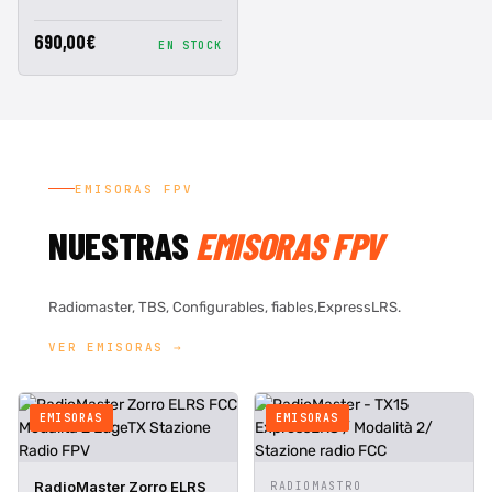
690,00€
EN STOCK
EMISORAS FPV
NUESTRAS
EMISORAS FPV
Radiomaster, TBS, Configurables, fiables,ExpressLRS.
VER EMISORAS →
EMISORAS
EMISORAS
ANTEPRIMA
AGGIUNGI AL
ANTEPRIMA
AGGIUNGI AL
RadioMaster Zorro ELRS
RADIOMASTRO