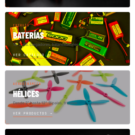
ENERGÍA
BATERÍAS
1S → 6S, cargadores, balanceadores.
VER CATÁLOGO →
AERODINÁMICA
HÉLICES
Desde 2" hasta 12". Bipalas, tripalas.
VER PRODUCTOS →