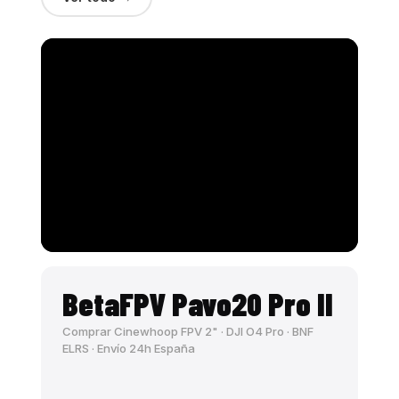
BetaFPV Pavo20 Pro II
Comprar Cinewhoop FPV 2" · DJI O4 Pro · BNF
ELRS · Envío 24h España