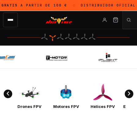
IS
A PARTIR DE 100 €
DISTRIBUIDOR OFICIAL
DJI
◇
Drones FPV
Motores FPV
Hélices FPV
Electr