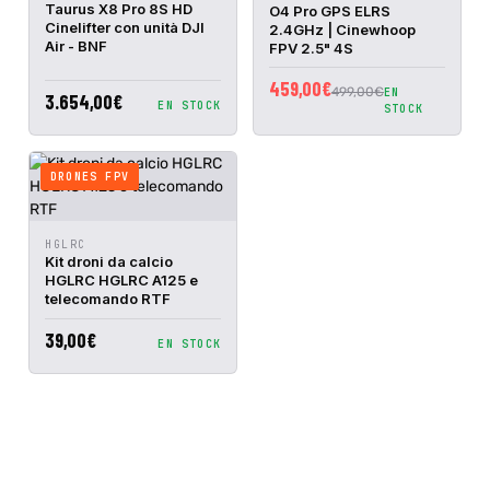
AL
AL
Taurus X8 Pro 8S HD
O4 Pro GPS ELRS
RAPIDA
RAPIDA
CARRELLO
CARRELLO
Cinelifter con unità DJI
2.4GHz | Cinewhoop
Air - BNF
FPV 2.5" 4S
459,00€
499,00€
EN
3.654,00€
EN STOCK
STOCK
DRONES FPV
AGGIUNGI
HGLRC
ANTEPRIMA
AL
Kit droni da calcio
RAPIDA
CARRELLO
HGLRC HGLRC A125 e
telecomando RTF
39,00€
EN STOCK