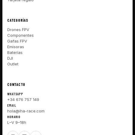
CATEGORÍAS
Drones FPV
Componentes
Gafas FPV
Emisoras
Baterías
DJI
Outlet
CONTACTO
WHATSAPP
+34 676 757 149
EMAIL
hola@iha-race.com
HORARIO
L–V 9–18h