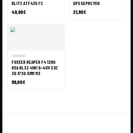
RÁPIDA
CESTA
RÁPIDA
CESTA
BLITZ ATF435 FC
GPS GEPRC M10
49,90
€
21,90
€
VISTA
AÑADIR A
FOXEER
RÁPIDA
CESTA
FOXEER REAPER F4 128K
65A BL32 4IN1 9~40V ESC
30.5*30.5MM M3
99,00
€