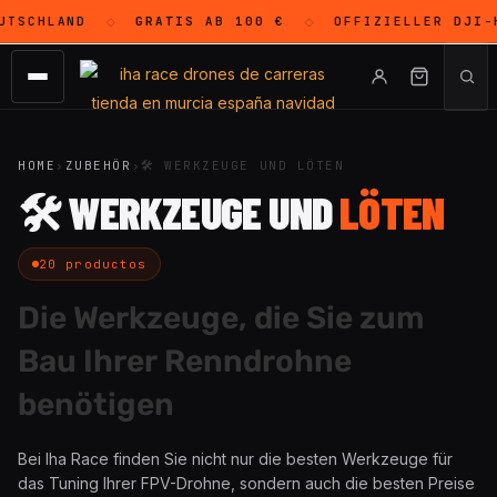
TSCHLAND
GRATIS
AB 100 €
OFFIZIELLER
DJI
-H
◇
◇
HOME
›
ZUBEHÖR
›
🛠 WERKZEUGE UND LÖTEN
🛠 WERKZEUGE UND
LÖTEN
20 productos
Die Werkzeuge, die Sie zum
Bau Ihrer Renndrohne
benötigen
Bei Iha Race finden Sie nicht nur die besten Werkzeuge für
das Tuning Ihrer FPV-Drohne, sondern auch die besten Preise