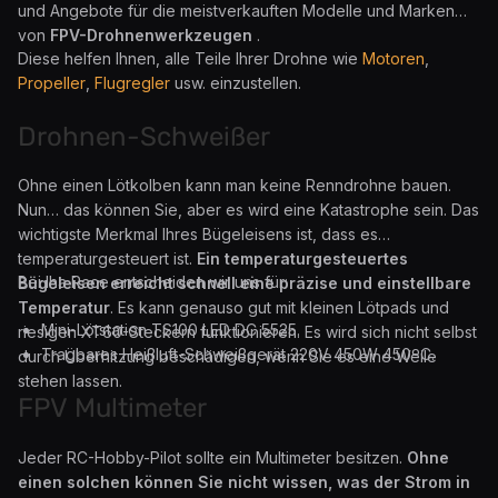
und Angebote für die meistverkauften Modelle und Marken
von
FPV-Drohnenwerkzeugen
.
Diese helfen Ihnen, alle Teile Ihrer Drohne wie
Motoren
,
Propeller
,
Flugregler
usw. einzustellen.
Drohnen-Schweißer
Ohne einen Lötkolben kann man keine Renndrohne bauen.
Nun… das können Sie, aber es wird eine Katastrophe sein. Das
wichtigste Merkmal Ihres Bügeleisens ist, dass es
temperaturgesteuert ist.
Ein temperaturgesteuertes
Bei Iha Race entscheiden wir uns für:
Bügeleisen erreicht schnell eine präzise und einstellbare
Temperatur
. Es kann genauso gut mit kleinen Lötpads und
Mini-Lötstation TS100 LED DC 5525.
riesigen XT60-Steckern funktionieren. Es wird sich nicht selbst
Tragbares Heißluft-Schweißgerät 220V 450W 450ºC.
durch Überhitzung beschädigen, wenn Sie es eine Weile
stehen lassen.
FPV Multimeter
Jeder RC-Hobby-Pilot sollte ein Multimeter besitzen.
Ohne
einen solchen können Sie nicht wissen, was der Strom in