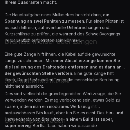
Ihrem Quadranten macht
.
Die Hauptaufgabe eines Multimeters besteht darin,
die
Spannung an zwei Punkten zu messen
. Für einen Piloten ist
es auch hilfreich, auf eventuelle Unterbrechungen und
Kurzschlüsse zu prüfen, die während des Schweißvorgangs
Drahtschneider oder Zangen
versehentlich aufgetreten sein könnten.
Eine gute Zange hilft Ihnen, die Kabel auf die gewünschte
Länge zu schneiden.
Mit einer Abisolierzange können Sie
die Isolierung des Drahtendes entfernen und es dann an
der gewünschten Stelle verlöten
. Eine gute Zange hilft
Schraubenschlüssel
Ihnen, Dinge festzuhalten, wenn die menschliche Berührung
nicht mehr ausreicht.
Dies sind vielleicht die grundlegendsten Werkzeuge, die Sie
verwenden werden. Es mag verlockend sein, etwas Geld zu
sparen, indem man ein modulares Werkzeug mit
austauschbaren Bits kauft, aber tun Sie es nicht. Das
Hin- und
Schrumpfschlauch
Herwechseln von Bits mitten in einem Build ist super,
super nervig
. Bei Iha Race haben wir passende