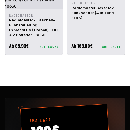
IN DEN
RADIOMASTER
SCHNELLANSICHT
WARENKORB
Radiomaster Boxer M2
Funksender (4 in 1 und
IN DEN
RADIOMASTER
SCHNELLANSICHT
ELRS)
WARENKORB
RadioMaster - Taschen-
Funksteuerung
ExpressLRS (Carbon) FCC
+ 2 Batterien 18650
Ab 89,90€
Ab 169,00€
AUF LAGER
AUF LAGER
IHA RACE