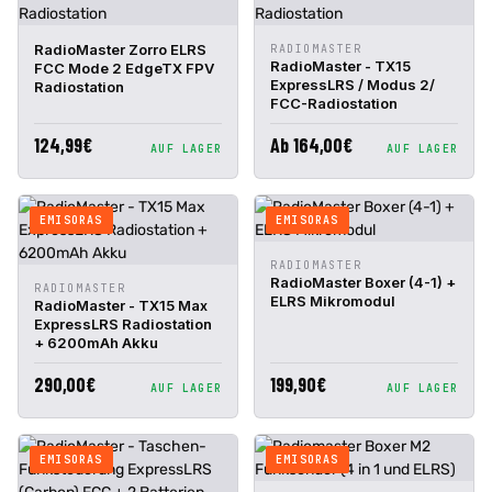
IN DEN
IN DEN
RadioMaster Zorro ELRS
RADIOMASTER
SCHNELLANSICHT
SCHNELLANSICHT
WARENKORB
WARENKORB
RadioMaster - TX15
FCC Mode 2 EdgeTX FPV
ExpressLRS / Modus 2/
Radiostation
FCC-Radiostation
124,99€
Ab 164,00€
AUF LAGER
AUF LAGER
EMISORAS
EMISORAS
IN DEN
RADIOMASTER
SCHNELLANSICHT
WARENKORB
RadioMaster Boxer (4-1) +
IN DEN
RADIOMASTER
SCHNELLANSICHT
ELRS Mikromodul
WARENKORB
RadioMaster - TX15 Max
ExpressLRS Radiostation
+ 6200mAh Akku
290,00€
199,90€
AUF LAGER
AUF LAGER
EMISORAS
EMISORAS