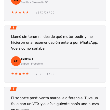
Sevilla · Cinematic 5"
★★★★★
· VERIFICADO
“
Llamé sin tener ni idea de qué motor pedir y me
hicieron una recomendación entera por WhatsApp.
Vuela como soñaba.
ANDREA T.
AT
Bilbao · Freestyle
★★★★★
· VERIFICADO
“
El soporte post-venta marca la diferencia. Tuve un
fallo con un VTX y al día siguiente había uno nuevo
en mi casa.