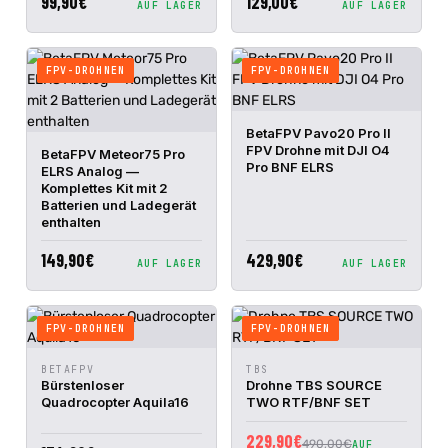
99,90€
129,00€
AUF LAGER
AUF LAGER
FPV-DROHNEN
FPV-DROHNEN
IN DEN
BetaFPV Pavo20 Pro II
SCHNELLANSICHT
WARENKORB
FPV Drohne mit DJI O4
IN DEN
BetaFPV Meteor75 Pro
SCHNELLANSICHT
WARENKORB
Pro BNF ELRS
ELRS Analog —
Komplettes Kit mit 2
Batterien und Ladegerät
enthalten
149,90€
429,90€
AUF LAGER
AUF LAGER
FPV-DROHNEN
FPV-DROHNEN
IN DEN
IN DEN
BETAFPV
TBS
SCHNELLANSICHT
SCHNELLANSICHT
WARENKORB
WARENKORB
Bürstenloser
Drohne TBS SOURCE
Quadrocopter Aquila16
TWO RTF/BNF SET
229,90€
490,00€
AUF