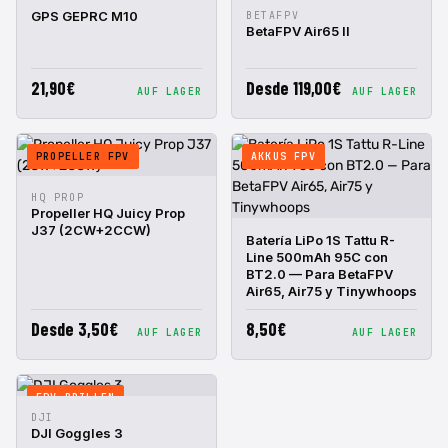
IN DEN
IN DEN
GPS GEPRC M10
BETAFPV
SCHNELLANSICHT
SCHNELLANSICHT
WARENKORB
WARENKORB
BetaFPV Air65 II
21,90€
Desde 119,00€
AUF LAGER
AUF LAGER
PROPELLER FPV
AKKUS FPV
IN DEN
HQ PROP
SCHNELLANSICHT
WARENKORB
Propeller HQ Juicy Prop
J37 (2CW+2CCW)
IN DEN
Batería LiPo 1S Tattu R-
SCHNELLANSICHT
WARENKORB
Line 500mAh 95C con
BT2.0 — Para BetaFPV
Air65, Air75 y Tinywhoops
Desde 3,50€
8,50€
AUF LAGER
AUF LAGER
FPV-BRILLEN
IN DEN
DJI
SCHNELLANSICHT
WARENKORB
DJI Goggles 3