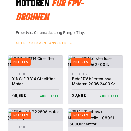
MOTOREN
FÜR FPV-
DROHNEN
Freestyle, Cinematic, Long Range, Tiny.
ALLE MOTOREN ANSEHEN →
MOTORES
MOTORES
IN DEN
IN DEN
IFLIGHT
BETAFPV
SCHNELLANSICHT
SCHNELLANSICHT
WARENKORB
WARENKORB
XING-E 3314 Cinelifter
BetaFPV bürstenlose
Motor
Motoren 2006 2400Kv
49,90€
27,50€
AUF LAGER
AUF LAGER
MOTORES
MOTORES
IN DEN
IFLIGHT
SCHNELLANSICHT
WARENKORB