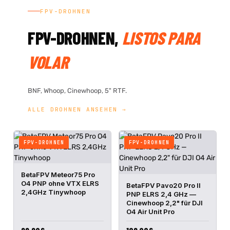
FPV-DROHNEN
FPV-DROHNEN,
LISTOS PARA
VOLAR
BNF, Whoop, Cinewhoop, 5" RTF.
ALLE DROHNEN ANSEHEN →
FPV-DROHNEN
FPV-DROHNEN
IN DEN
BetaFPV Meteor75 Pro
SCHNELLANSICHT
WARENKORB
O4 PNP ohne VTX ELRS
IN DEN
BetaFPV Pavo20 Pro II
SCHNELLANSICHT
WARENKORB
2,4GHz Tinywhoop
PNP ELRS 2,4 GHz —
Cinewhoop 2,2" für DJI
O4 Air Unit Pro