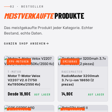
02 · BESTSELLER
MEISTVERKAUFTE
PRODUKTE
Das meistgekaufte Produkt jeder Kategorie. Echter
Bestand, echte Daten.
GANZEN SHOP ANSEHEN
FPV-MOTOREN
EMISORAS
IN DEN
IN DEN
T-MOTOR
RADIOMASTER
SCHNELLANSICHT
SCHNELLANSICHT
WARENKORB
WARENKORB
Motor T-Motor Velox
RadioMaster 3200mah
V2207 V2.0 (1750
3.7v Li-ion 18650 (2
Kv/1950Kv/2550 Kv)
piezas)
Desde 16,90€
14,90€
AUF LAGER
AUF LAGER
ELECTRÓNICA
FPV-DROHNEN