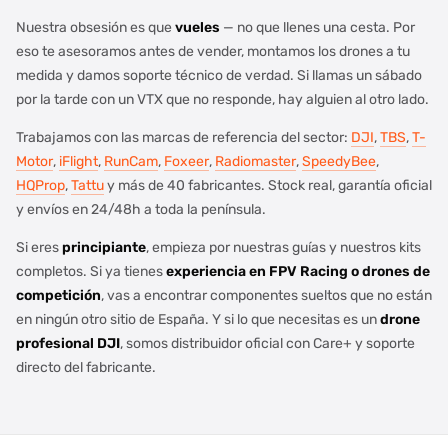
Nuestra obsesión es que
vueles
— no que llenes una cesta. Por
eso te asesoramos antes de vender, montamos los drones a tu
medida y damos soporte técnico de verdad. Si llamas un sábado
por la tarde con un VTX que no responde, hay alguien al otro lado.
Trabajamos con las marcas de referencia del sector:
DJI
,
TBS
,
T-
Motor
,
iFlight
,
RunCam
,
Foxeer
,
Radiomaster
,
SpeedyBee
,
HQProp
,
Tattu
y más de 40 fabricantes. Stock real, garantía oficial
y envíos en 24/48h a toda la península.
Si eres
principiante
, empieza por nuestras guías y nuestros kits
completos. Si ya tienes
experiencia en
FPV Racing
o
drones de
competición
, vas a encontrar componentes sueltos que no están
en ningún otro sitio de España. Y si lo que necesitas es un
drone
profesional DJI
, somos distribuidor oficial con Care+ y soporte
directo del fabricante.