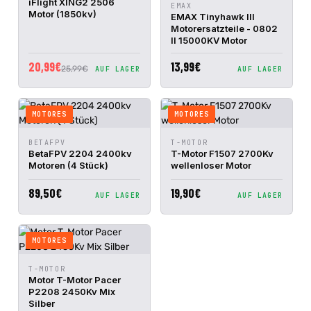
iFlight XING2 2506
IN DEN
EMAX
SCHNELLANSICHT
Motor (1850kv)
WARENKORB
EMAX Tinyhawk III
Motorersatzteile - 0802
II 15000KV Motor
20,99€
13,99€
25,99€
AUF LAGER
AUF LAGER
MOTORES
MOTORES
IN DEN
IN DEN
BETAFPV
T-MOTOR
SCHNELLANSICHT
SCHNELLANSICHT
WARENKORB
WARENKORB
BetaFPV 2204 2400kv
T-Motor F1507 2700Kv
Motoren (4 Stück)
wellenloser Motor
89,50€
19,90€
AUF LAGER
AUF LAGER
MOTORES
IN DEN
T-MOTOR
SCHNELLANSICHT
WARENKORB
Motor T-Motor Pacer
P2208 2450Kv Mix
Silber