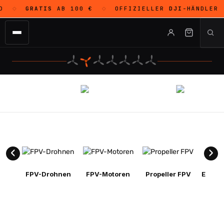
GRATIS
AB 100 €
OFFIZIELLER
DJI
-HÄNDLER
O
◇
◇
FPV-Drohnen
FPV-Motoren
Propeller FPV
Electr