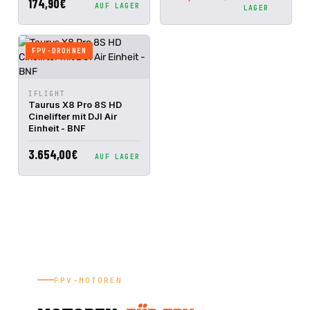
174,90€
AUF LAGER
LAGER
FPV-DROHNEN
IN DEN
IFLIGHT
SCHNELLANSICHT
WARENKORB
Taurus X8 Pro 8S HD
Cinelifter mit DJI Air
Einheit - BNF
3.654,00€
AUF LAGER
FPV-MOTOREN