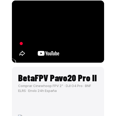
BetaFPV Pavo20 Pro II
Comprar Cinewhoop FPV 2" · DJI O4 Pro · BNF
ELRS · Envío 24h España